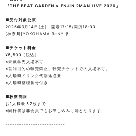
『THE BEAT GARDEN × ENJIN 2MAN LIVE 2026』
WEB RADIO
■受付対象公演
2026年3月14日(土) 開場17:15/開演18:00
[神奈川]YOKOHAMA ReNY β
MEMBERS BLOG
■チケット料金
¥6,500（税込）
STAFF BLOG
※未就学児入場不可
※営利目的の転売禁止。転売チケットでの入場不可。
※入場時ドリンク代別途必要
SPECIAL
※入場時整理番号付き
■枚数制限
お1人様最大2枚まで
※同行者は非会員でもお申し込み可能となります。
--------------------------