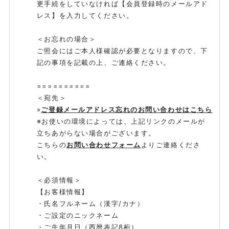
更手続をしていなければ【会員登録時のメールアド
レス】を入力してください。
TICKET
＜お忘れの場合＞
ご照会にはご本人様確認が必要となりますので、下
記の事項を記載の上、ご連絡ください。
MOVIE
==========
＜宛先＞
»
ご登録メールアドレス忘れのお問い合わせはこちら
WEB RADIO
※お使いの環境によっては、上記リンクのメールが
立ちあがらない場合がございます。
こちらの
お問い合わせフォーム
よりご連絡くださ
い。
MEMBERS BLOG
＜必須情報＞
【お客様情報】
・氏名フルネーム（漢字/カナ）
・ご設定のニックネーム
STAFF BLOG
・ご生年月日（西暦表記8桁）