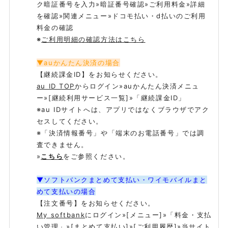
ク暗証番号を入力»暗証番号確認»ご利用料金»詳細
を確認»関連メニュー»ドコモ払い・d払いのご利用
料金の確認
※
ご利用明細の確認方法はこちら
▼auかんたん決済の場合
【継続課金ID】をお知らせください。
au ID TOP
からログイン»auかんたん決済メニュ
ー»[継続利用サービス一覧]»「継続課金ID」
※au IDサイトへは、アプリではなくブラウザでアク
セスしてください。
※「決済情報番号」や「端末のお電話番号」では調
査できません。
»
こちら
をご参照ください。
▼ソフトバンクまとめて支払い・ワイモバイルまと
めて支払いの場合
【注文番号】をお知らせください。
My softbank
にログイン»[メニュー]»「料金・支払
い管理」»[まとめて支払い]»[ご利用履歴]»当サイト